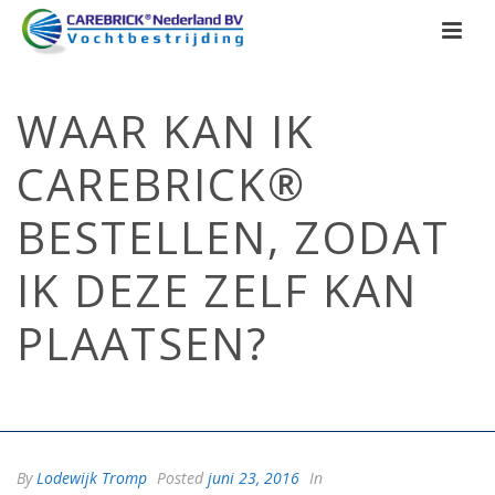
WAAR KAN IK
CAREBRICK®
BESTELLEN, ZODAT
IK DEZE ZELF KAN
PLAATSEN?
HOME
/
FAQ
/ WAAR KAN IK CAREBRICK® BESTELLEN, ZODAT IK DEZE
ZELF KAN PLAATSEN?
By
Lodewijk Tromp
Posted
juni 23, 2016
In