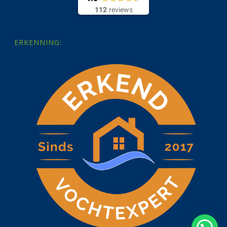
112
reviews
ERKENNING: