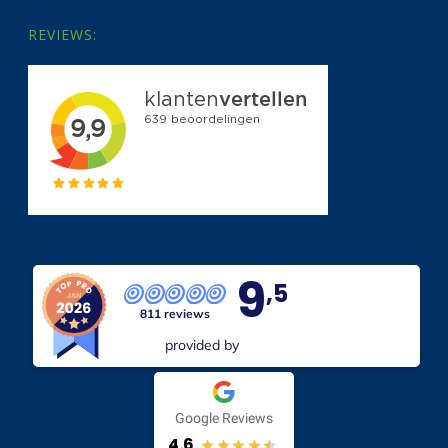
REVIEWS:
9
,5
811 reviews
provided by
Google Reviews
4.6