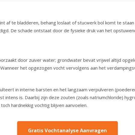
nt af te bladderen, behang loslaat of stucwerk bol komt te staan e
digd. De schade ontstaat door de fysieke druk van het opstuw
orzaakt door zuiver water; grondwater bevat vrijwel altijd opgelo
. Wanneer het opgezogen vocht vervolgens aan het verdampingsvla
 resulteert in interne barsten en het langzaam verpulveren (poede
ntens is. Daarbij zijn deze zouten (zoals natriumchloride) hygros
 toch hardnekkig vochtig blijven aanvoelen.
Gratis Vochtanalyse Aanvragen