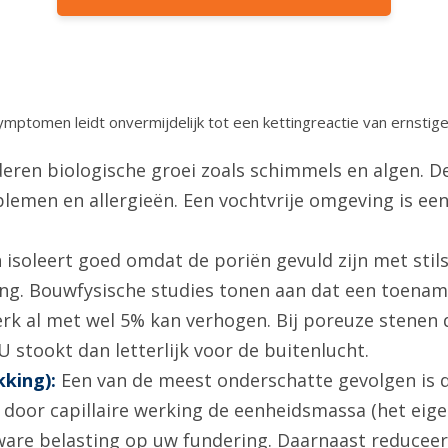
 symptomen leidt onvermijdelijk tot een kettingreactie van ernst
ren biologische groei zoals schimmels en algen. De
blemen en allergieën. Een vochtvrije omgeving is 
isoleert goed omdat de poriën gevuld zijn met stils
king. Bouwfysische studies tonen aan dat een toename
k al met wel 5% kan verhogen. Bij poreuze stenen d
stookt dan letterlijk voor de buitenlucht.
king):
Een van de meest onderschatte gevolgen is 
 door capillaire werking de eenheidsmassa (het ei
ware belasting op uw fundering. Daarnaast reduceer