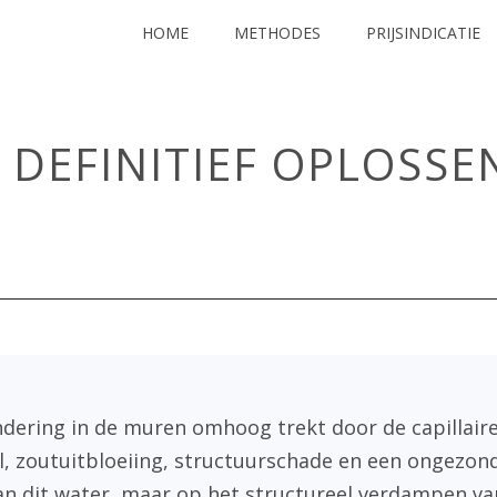
HOME
METHODES
PRIJSINDICATIE
DEFINITIEF OPLOSSEN
HOME
/
ndering in de muren omhoog trekt door de capillai
l, zoutuitbloeiing, structuurschade en een ongezo
an dit water, maar op het structureel verdampen van