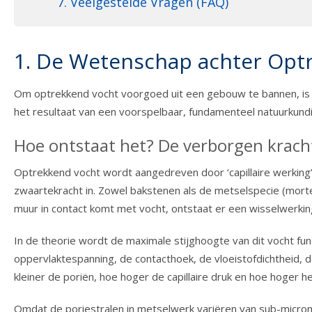
7. Veelgestelde Vragen (FAQ)
1. De Wetenschap achter Opt
Om optrekkend vocht voorgoed uit een gebouw te bannen, is i
het resultaat van een voorspelbaar, fundamenteel natuurkund
Hoe ontstaat het? De verborgen krach
Optrekkend vocht wordt aangedreven door ‘capillaire werking’
zwaartekracht in. Zowel bakstenen als de metselspecie (mortel
muur in contact komt met vocht, ontstaat er een wisselwerki
In de theorie wordt de maximale stijghoogte van dit vocht fu
oppervlaktespanning, de contacthoek, de vloeistofdichtheid, d
kleiner de poriën, hoe hoger de capillaire druk en hoe hoger he
Omdat de poriestralen in metselwerk variëren van sub-microme