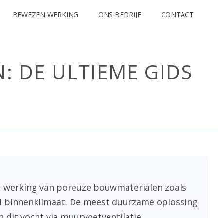
BEWEZEN WERKING
ONS BEDRIJF
CONTACT
: DE ULTIEME GIDS
OPTREKKEND VOCHT DEFINITIEF OPLOSSEN: DE ULTIEME GIDS (2026)
re werking van poreuze bouwmaterialen zoals
nd binnenklimaat. De meest duurzame oplossing
 dit vocht via muurvoetventilatie.