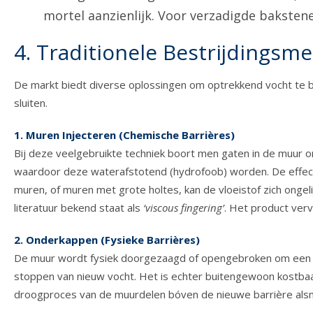
mortel aanzienlijk. Voor verzadigde baksten
4. Traditionele Bestrijdings
De markt biedt diverse oplossingen om optrekkend vocht te b
sluiten.
1. Muren Injecteren (Chemische Barrières)
Bij deze veelgebruikte techniek boort men gaten in de muur om
waardoor deze waterafstotend (hydrofoob) worden. De effectiv
muren, of muren met grote holtes, kan de vloeistof zich ongel
literatuur bekend staat als
‘viscous fingering’
. Het product verv
2. Onderkappen (Fysieke Barrières)
De muur wordt fysiek doorgezaagd of opengebroken om een ondo
stoppen van nieuw vocht. Het is echter buitengewoon kostbaar
droogproces van de muurdelen bóven de nieuwe barrière als