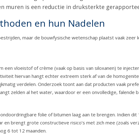
en muren is een reductie in druksterkte gerapportee
methoden en hun Nadelen
estrijden, maar de bouwfysische wetenschap plaatst vaak zeer kr
 een vloeistof of crème (vaak op basis van siloxanen) te injecte
iteit hiervan hangt echter extreem sterk af van de homogenitei
ijkmatig verdelen. Onderzoek toont aan dat producten vaak prefe
angt zelden al het water, waardoor er een onvolledige, falende ba
ordringbare folie of bitumen laag aan te brengen. Indien dit 10
 en brengt grote constructieve risico’s met zich mee (zoals verz
nog 6 tot 12 maanden.