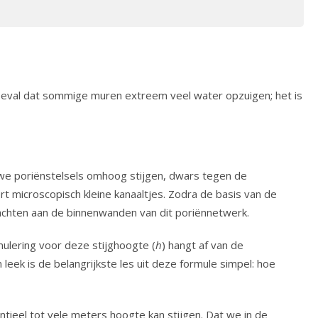
toeval dat sommige muren extreem veel water opzuigen; het is
auwe poriënstelsels omhoog stijgen, dwars tegen de
t microscopisch kleine kanaaltjes. Zodra de basis van de
achten aan de binnenwanden van dit poriënnetwerk.
ulering voor deze stijghoogte (
h
) hangt af van de
n leek is de belangrijkste les uit deze formule simpel: hoe
tieel tot vele meters hoogte kan stijgen. Dat we in de