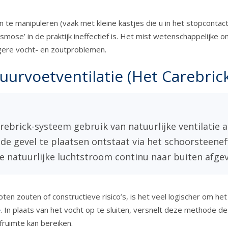
 te manipuleren (vaak met kleine kastjes die u in het stopcontact 
e’ in de praktijk ineffectief is. Het mist wetenschappelijke onde
gere vocht- en zoutproblemen.
Muurvoetventilatie (Het Carebric
arebrick-systeem gebruik van natuurlijke ventilati
e gevel te plaatsen ontstaat via het schoorsteene
 natuurlijke luchtstroom continu naar buiten afge
oten zouten of constructieve risico’s, is het veel logischer om he
e
. In plaats van het vocht op te sluiten, versnelt deze methode 
fruimte kan bereiken.