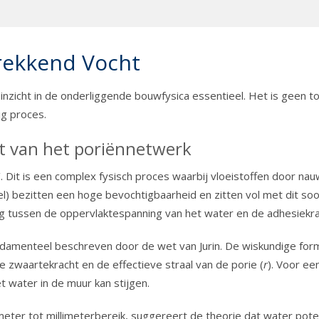
rekkend Vocht
nzicht in de onderliggende bouwfysica essentieel. Het is geen 
ig proces.
t van het poriënnetwerk
. Dit is een complex fysisch proces waarbij vloeistoffen door n
) bezitten een hoge bevochtigbaarheid en zitten vol met dit soor
ng tussen de oppervlaktespanning van het water en de adhesiekr
ndamenteel beschreven door de wet van Jurin. De wiskundige form
e zwaartekracht en de effectieve straal van de porie (
r
). Voor ee
t water in de muur kan stijgen.
ter tot millimeterbereik, suggereert de theorie dat water poten