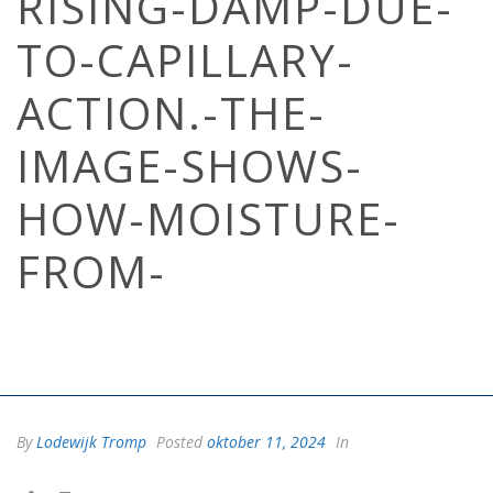
RISING-DAMP-DUE-
TO-CAPILLARY-
ACTION.-THE-
IMAGE-SHOWS-
HOW-MOISTURE-
FROM-
HOME
/
OPTREKKEND VOCHT
/
CAPILLAIRE WERKING EN HET
CAREBRICK-SYSTEEM
/ DALLE-2024-10-11-09.31.47-A-CROSS-
SECTIONAL-VIEW-OF-A-HOUSE-WITH-THE-LOWER-PART-OF-THE-
WALLS-AFFECTED-BY-RISING-DAMP-DUE-TO-CAPILLARY-ACTION.-
THE-IMAGE-SHOWS-HOW-MOISTURE-FROM-
By
Lodewijk Tromp
Posted
oktober 11, 2024
In