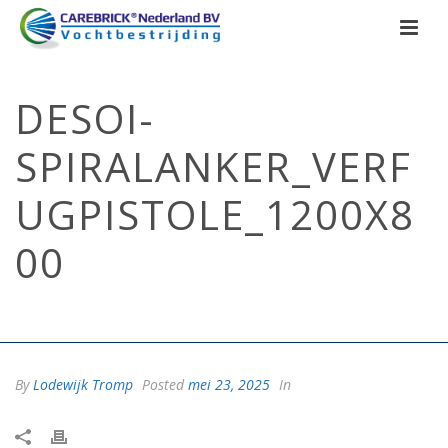
DESOI-
SPIRALANKER_VERF
UGPISTOLE_1200X8
00
HOME
/
SCHEUREN HERSTELLEN BUITENMUUR
/ DESOI-
SPIRALANKER_VERFUGPISTOLE_1200X800
By
Lodewijk Tromp
Posted
mei 23, 2025
In