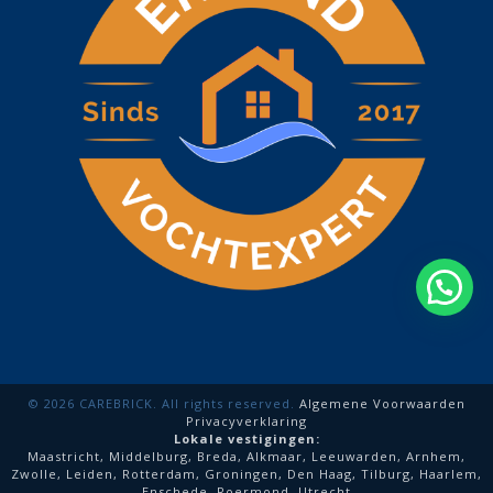
© 2026 CAREBRICK. All rights reserved.
Algemene Voorwaarden
Privacyverklaring
Lokale vestigingen:
Maastricht
,
Middelburg
,
Breda
,
Alkmaar
,
Leeuwarden
,
Arnhem
,
Zwolle
,
Leiden
,
Rotterdam
,
Groningen
,
Den Haag
,
Tilburg
,
Haarlem
,
Enschede
,
Roermond
,
Utrecht