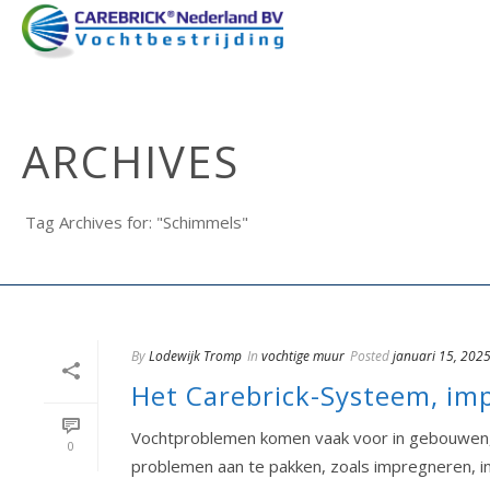
ARCHIVES
Tag Archives for: "Schimmels"
By
Lodewijk Tromp
In
vochtige muur
Posted
januari 15, 202
Het Carebrick-Systeem, im
Vochtproblemen komen vaak voor in gebouwen, v
0
problemen aan te pakken, zoals impregneren, inj