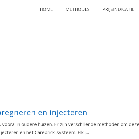
HOME
METHODES
PRIJSINDICATIE
5
pregneren en injecteren
ooral in oudere huizen. Er zijn verschillende methoden om dez
ecteren en het Carebrick-systeem. Elk [...]