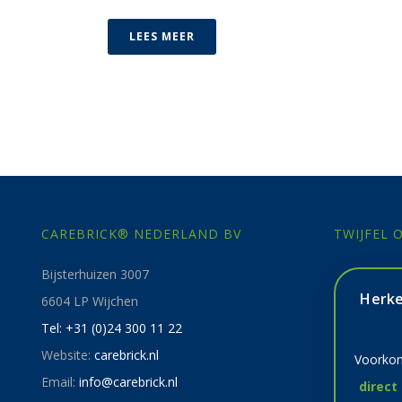
LEES MEER
CAREBRICK® NEDERLAND BV
TWIJFEL
Bijsterhuizen 3007
Herke
6604 LP Wijchen
Tel: +31 (0)24 300 11 22
Website:
carebrick.nl
Voorkom
Email:
info@carebrick.nl
direct