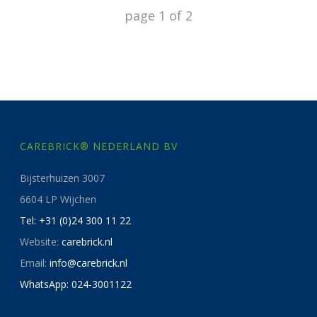
page
1
of
2
CAREBRICK® NEDERLAND BV
Bijsterhuizen 3007
6604 LP Wijchen
Tel: +31 (0)24 300 11 22
Website:
carebrick.nl
Email:
info@carebrick.nl
WhatsApp: 024-3001122