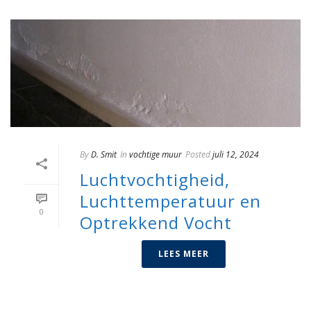
By
D. Smit
In
vochtige muur
Posted
juli 12, 2024
Luchtvochtigheid,
Luchttemperatuur en
0
Optrekkend Vocht
LEES MEER