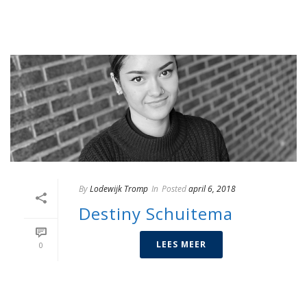
By
Lodewijk Tromp
In
Posted
april 6, 2018
Destiny Schuitema
LEES MEER
0