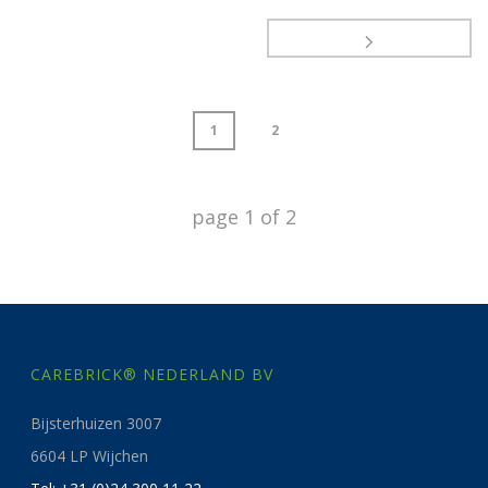
1
2
page
1
of
2
CAREBRICK® NEDERLAND BV
Bijsterhuizen 3007
6604 LP Wijchen