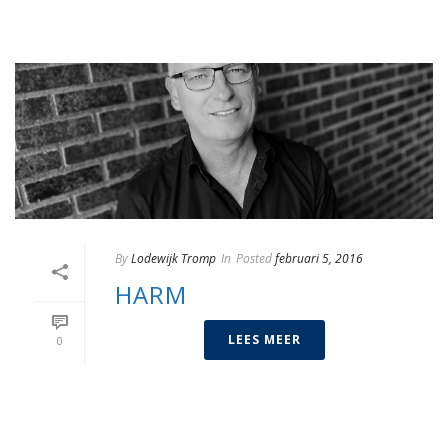
By
Lodewijk Tromp
In
Posted
februari 5, 2016
HARM
LEES MEER
0