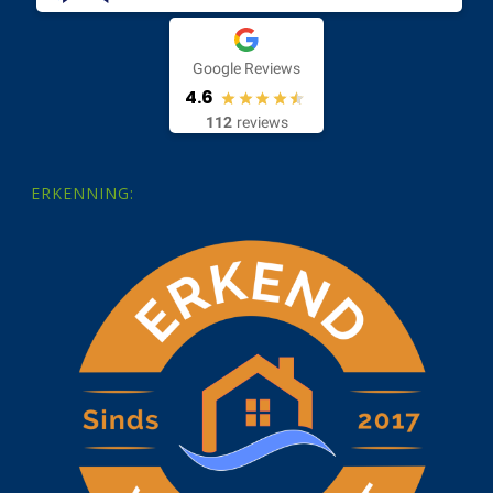
Google Reviews
4.6
112
reviews
ERKENNING: