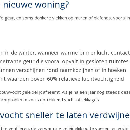
e nieuwe woning?
e geur, en soms donkere vlekken op muren of plafonds, vooral in
en in de winter, wanneer warme binnenlucht conta
netrante geur die vooral opvalt in gesloten ruimtes
kunnen verschijnen rond raamkozijnen of in hoeken
nt waarden boven 60% relatieve luchtvochtigheid
bouwvocht geleidelijk afneemt. Als je na een jaar nog steeds dez
vochtprobleem zoals optrekkend vocht of lekkages.
ocht sneller te laten verdwijn
 te ventileren, de verwarming geleidelijk op te voeren, en vocht 