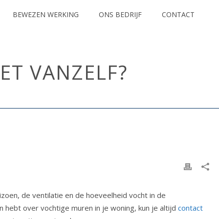
BEWEZEN WERKING
ONS BEDRIJF
CONTACT
ET VANZELF?
EGORIZED
/ WAT IS BOUWVOCHT EN HOE VERDWIJNT HET VANZELF?
oen, de ventilatie en de hoeveelheid vocht in de
n hebt over vochtige muren in je woning, kun je altijd
contact