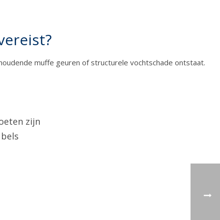
ereist?
houdende muffe geuren of structurele vochtschade ontstaat.
eten zijn
ubels