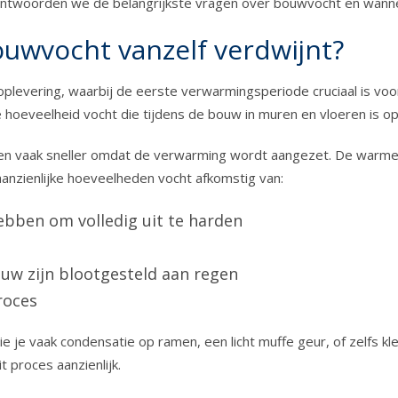
 beantwoorden we de belangrijkste vragen over bouwvocht en wan
ouwvocht vanzelf verdwijnt?
levering, waarbij de eerste verwarmingsperiode cruciaal is voo
de hoeveelheid vocht die tijdens de bouw in muren en vloeren is 
en vaak sneller omdat de verwarming wordt aangezet. De warme l
nzienlijke hoeveelheden vocht afkomstig van:
bben om volledig uit te harden
ouw zijn blootgesteld aan regen
roces
e je vaak condensatie op ramen, een licht muffe geur, of zelfs kl
 proces aanzienlijk.