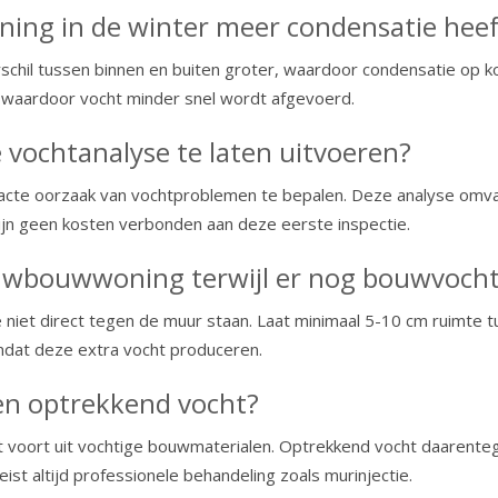
ing in de winter meer condensatie heef
verschil tussen binnen en buiten groter, waardoor condensatie o
e, waardoor vocht minder snel wordt afgevoerd.
 vochtanalyse te laten uitvoeren?
xacte oorzaak van vochtproblemen te bepalen. Deze analyse omvat
ijn geen kosten verbonden aan deze eerste inspectie.
ieuwbouwwoning terwijl er nog bouwvocht
 niet direct tegen de muur staan. Laat minimaal 5-10 cm ruimte t
omdat deze extra vocht produceren.
 en optrekkend vocht?
voort uit vochtige bouwmaterialen. Optrekkend vocht daarentege
st altijd professionele behandeling zoals murinjectie.