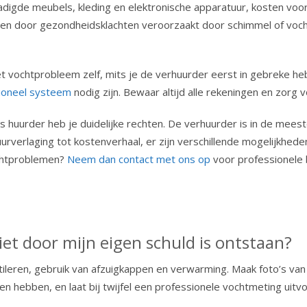
digde meubels, kleding en elektronische apparatuur, kosten voor t
en door gezondheidsklachten veroorzaakt door schimmel of vocht
t vochtprobleem zelf, mits je de verhuurder eerst in gebreke heb
ioneel systeem
nodig zijn. Bewaar altijd alle rekeningen en zor
huurder heb je duidelijke rechten. De verhuurder is in de meest
uurverlaging tot kostenverhaal, er zijn verschillende mogelijkhe
ochtproblemen?
Neem dan contact met ons op
voor professionele 
et door mijn eigen schuld is ontstaan?
leren, gebruik van afzuigkappen en verwarming. Maak foto’s van
n hebben, en laat bij twijfel een professionele vochtmeting uitv