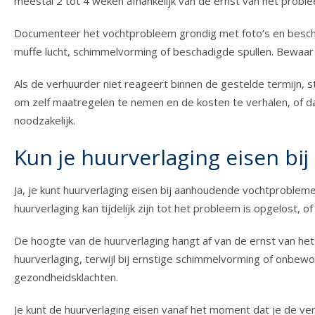
meestal 2 tot 4 weken afhankelijk van de ernst van het probl
Documenteer het vochtprobleem grondig met foto’s en beschri
muffe lucht, schimmelvorming of beschadigde spullen. Bewaar
Als de verhuurder niet reageert binnen de gestelde termijn, 
om zelf maatregelen te nemen en de kosten te verhalen, of 
noodzakelijk.
Kun je huurverlaging eisen b
Ja, je kunt huurverlaging eisen bij aanhoudende vochtprobleme
huurverlaging kan tijdelijk zijn tot het probleem is opgelost, 
De hoogte van de huurverlaging hangt af van de ernst van he
huurverlaging, terwijl bij ernstige schimmelvorming of onbew
gezondheidsklachten.
Je kunt de huurverlaging eisen vanaf het moment dat je de v