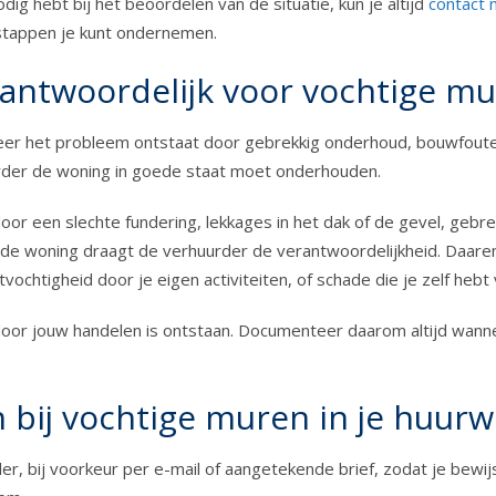
ig hebt bij het beoordelen van de situatie, kun je altijd
contact
 stappen je kunt ondernemen.
antwoordelijk voor vochtige m
r het probleem ontstaat door gebrekkig onderhoud, bouwfouten o
urder de woning in goede staat moet onderhouden.
 door een slechte fundering, lekkages in het dak of de gevel, geb
 de woning draagt de verhuurder de verantwoordelijkheid. Daaren
ochtigheid door je eigen activiteiten, of schade die je zelf hebt
 door jouw handelen is ontstaan. Documenteer daarom altijd wan
bij vochtige muren in je huur
der, bij voorkeur per e-mail of aangetekende brief, zodat je bewij