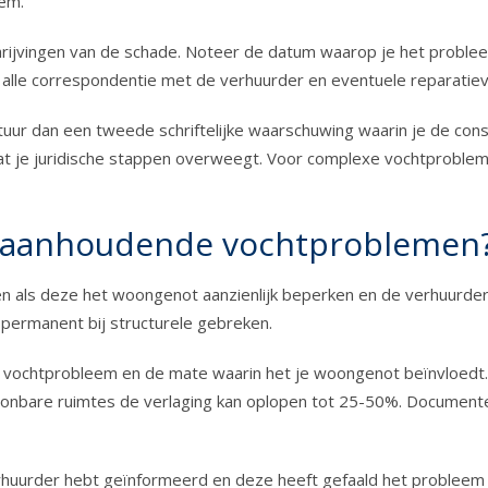
eem.
jvingen van de schade. Noteer de datum waarop je het probleem
 alle correspondentie met de verhuurder en eventuele reparatie
stuur dan een tweede schriftelijke waarschuwing waarin je de co
dat je juridische stappen overweegt. Voor complexe vochtproble
ij aanhoudende vochtproblemen
n als deze het woongenot aanzienlijk beperken en de verhuurder h
of permanent bij structurele gebreken.
t vochtprobleem en de mate waarin het je woongenot beïnvloedt.
oonbare ruimtes de verlaging kan oplopen tot 25-50%. Documenteer
erhuurder hebt geïnformeerd en deze heeft gefaald het problee