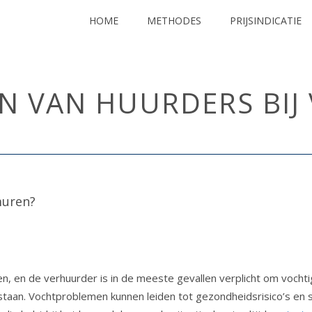
HOME
METHODES
PRIJSINDICATIE
EN VAN HUURDERS BIJ
HOME
/
UNCATEGOR
, en de verhuurder is in de meeste gevallen verplicht om vochti
staan. Vochtproblemen kunnen leiden tot gezondheidsrisico’s en sc