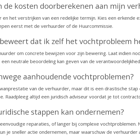
en de kosten doorberekenen aan mijn ve
r en het verstrijken van een redelijke termijn. Kies een erkende e
ngrepen eerst met de verhuurder of de Huurcommissie.
beweert dat ik zelf het vochtprobleem h
rder om concrete bewijzen voor zijn bewering. Laat indien nodig
e een neutrale beoordeling kan geven van de verantwoordelijkhed
vanwege aanhoudende vochtproblemen?
anprestatie van de verhuurder, maar dit is een drastische stap d
 Raadpleeg altijd een juridisch adviseur voordat je tot contract
juridische stappen kan ondernemen?
eenvoudige reparaties, of langer bij complexe vochtproblemen. Na
n je sneller actie ondernemen, maar waarschuw de verhuurder alti