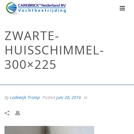
ZWARTE-
HUISSCHIMMEL-
300×225
HOME
/
UW GEZONDHEID TELT
/ ZWARTE-HUISSCHIMMEL-300×225
By
Lodewijk Tromp
Posted
juni 28, 2016
In