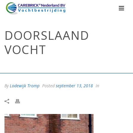
DOORSLAAND
VOCHT
HOME
/
VOCHTIGE MUUR
/
VOCHTIGE MUREN, HEEFT U ER LAST VAN?
/ DOORSLAAND VOCHT
By
Lodewijk Tromp
Posted
september 13, 2018
In