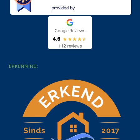
provided by
Google Reviews
4.6
112
reviews
ERKENNING: