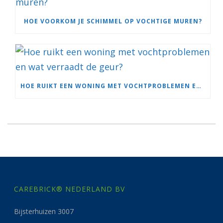
HOE VOORKOM JE SCHIMMEL OP VOCHTIGE MUREN?
HOE RUIKT EEN WONING MET VOCHTPROBLEMEN EN WAT VERRAADT DE GEUR?
CAREBRICK® NEDERLAND BV
Bijsterhuizen 3007