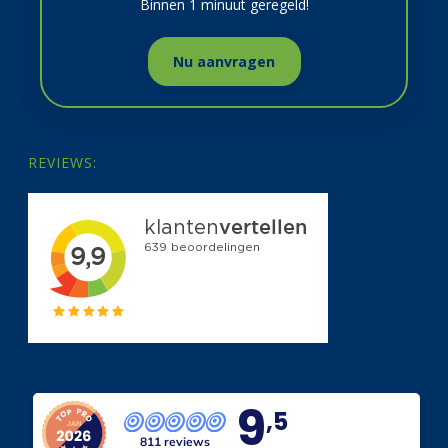
Binnen 1 minuut geregeld!
Nu aanvragen
REVIEWS:
9
,5
811 reviews