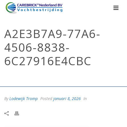
A2E3B7A9-77A6-
4506-8838-
6C27916E4CBC
HOME
/
VOCHTIGE MUUR
/
VOCHTIGE MUUR IN HUIS? DIT IS VAAK
GEEN ÉÉN PROBLEEM, MAAR EEN COMBINATIE VAN FACTOREN.
/
A2E3B7A9-77A6-4506-8838-6C27916E4CBC
By
Lodewijk Tromp
Posted
januari 8, 2026
In