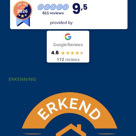
9
,5
811 reviews
provided by
Google Reviews
4.6
112
reviews
ERKENNING: