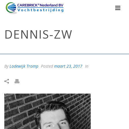
DENNIS-ZW
HOME
/
DENNIS-ZW
/ DENNIS-ZW
By
Lodewijk Tromp
Posted
maart 23, 2017
In