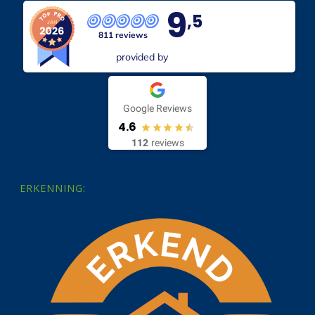
9
,5
811 reviews
provided by
Google Reviews
4.6
112
reviews
ERKENNING: