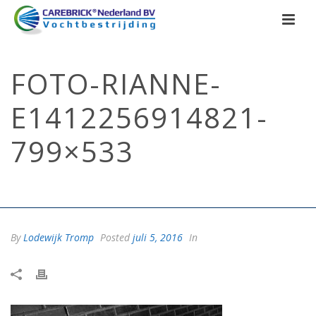
FOTO-RIANNE-
E1412256914821-
799×533
HOME
/
FOTO-RIANNE-E1412256914821-799X533
/ FOTO-RIANNE-
E1412256914821-799×533
By
Lodewijk Tromp
Posted
juli 5, 2016
In