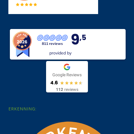
9
,5
811 reviews
provided by
Google Reviews
4.6
112
reviews
ERKENNING: