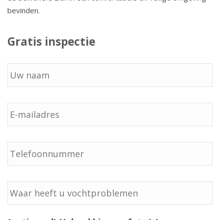
bevinden.
Gratis inspectie
Geen
titel
E-
mailadres
*
Telefoon
*
Geen
titel