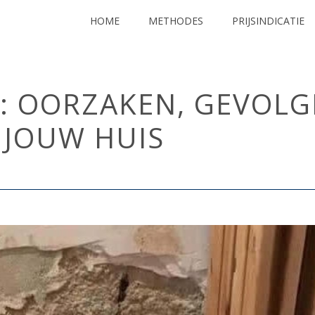
HOME
METHODES
PRIJSINDICATIE
 OORZAKEN, GEVOLGE
 JOUW HUIS
HOME
/
OPTREKKEND VOCHT
/ OPTREKKEND VOCHT: OOR