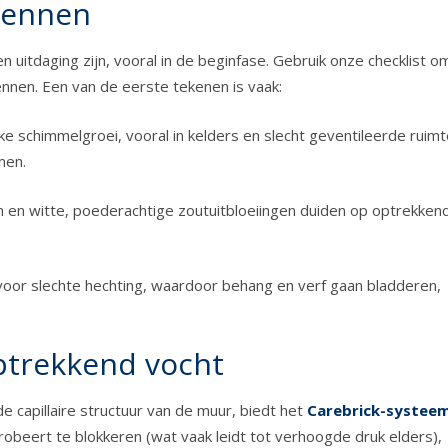
kennen
uitdaging zijn, vooral in de beginfase. Gebruik onze checklist o
nnen. Een van de eerste tekenen is vaak:
e schimmelgroei, vooral in kelders en slecht geventileerde ruimt
men.
 en witte, poederachtige zoutuitbloeiingen duiden op optrekken
oor slechte hechting, waardoor behang en verf gaan bladderen,
optrekkend vocht
 capillaire structuur van de muur, biedt het
Carebrick-systee
probeert te blokkeren (wat vaak leidt tot verhoogde druk elders),