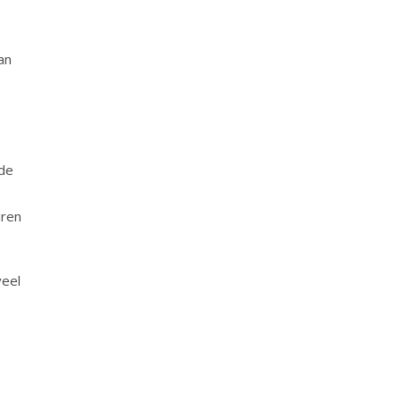
an
 de
uren
veel