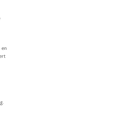
e
n en
ert
g.