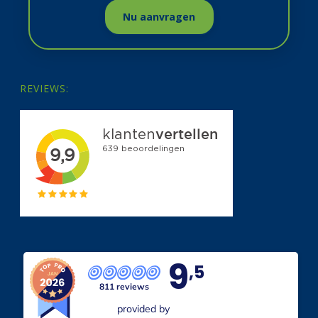
Nu aanvragen
REVIEWS:
9
,5
811 reviews
provided by