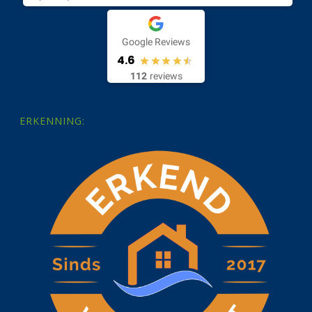
Google Reviews
4.6
112
reviews
ERKENNING: