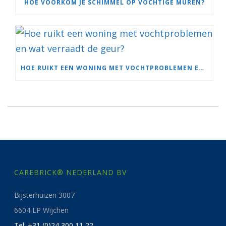
HOE VOORKOM JE SCHIMMEL OP VOCHTIGE MUREN?
HOE RUIKT EEN WONING MET VOCHTPROBLEMEN EN WAT VERRAADT DE GEUR?
CAREBRICK® NEDERLAND BV
Bijsterhuizen 3007
6604 LP Wijchen
Tel: +31 (0)24 300 11 22