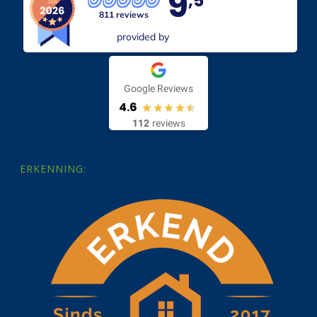
9
,5
811 reviews
provided by
Google Reviews
4.6
112
reviews
ERKENNING: