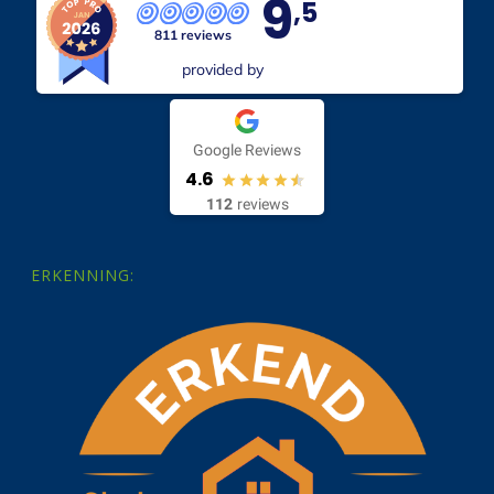
9
,5
811 reviews
provided by
Google Reviews
4.6
112
reviews
ERKENNING: