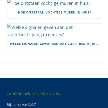
HOE ONTSTAAN VOCHTIGE MUREN IN HUIS?
WELKE SIGNALEN GEVEN AAN DAT VOCHTBESTRIJDING URGENT IS?
CAREBRICK® NEDERLAND BV
Bijsterhuizen 3007