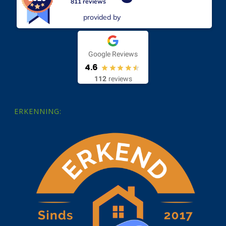
811 reviews
provided by
Google Reviews
4.6
112
reviews
ERKENNING: