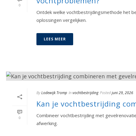
vochtproblemen?
0
Ontdek welke vochtbestrijdingsmethode het b
oplossingen vergelijken.
LEES MEER
By
Lodewijk Tromp
In
vochtbestrijding
Posted
juni 29, 2026
Kan je vochtbestrijding co
Combineer vochtbestrijding met gevelrenovati
0
afwerking.