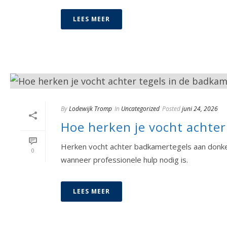
LEES MEER
By
Lodewijk Tromp
In
Uncategorized
Posted
juni 24, 2026
Hoe herken je vocht achter
Herken vocht achter badkamertegels aan donker
0
wanneer professionele hulp nodig is.
LEES MEER