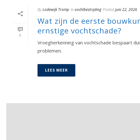
By
Lodewijk Tromp
In
vochtbestrijding
Posted
juni 22, 2026
Wat zijn de eerste bouwku
ernstige vochtschade?
0
Vroegherkenning van vochtschade bespaart dui
problemen.
LEES MEER