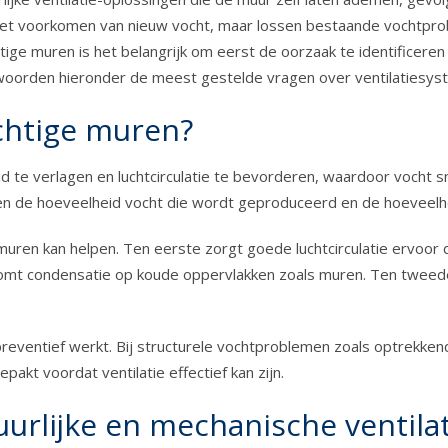
j het voorkomen van nieuw vocht, maar lossen bestaande vochtpr
e muren is het belangrijk om eerst de oorzaak te identificeren – 
oorden hieronder de meest gestelde vragen over ventilatiesys
ochtige muren?
id te verlagen en luchtcirculatie te bevorderen, waardoor voch
sen de hoeveelheid vocht die wordt geproduceerd en de hoeveelh
ren kan helpen. Ten eerste zorgt goede luchtcirculatie ervoor 
rkomt condensatie op koude oppervlakken zoals muren. Ten tweede 
preventief werkt. Bij structurele vochtproblemen zoals optrekkend 
akt voordat ventilatie effectief kan zijn.
uurlijke en mechanische ventilat