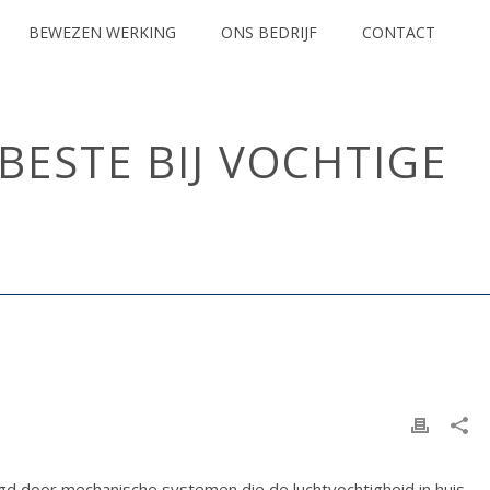
BEWEZEN WERKING
ONS BEDRIJF
CONTACT
BESTE BIJ VOCHTIGE
LKE VENTILATIESYSTEMEN HELPEN HET BESTE BIJ VOCHTIGE MUREN?
lgd door mechanische systemen die de luchtvochtigheid in huis