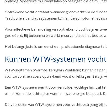
omhoog. Specifieke muurventilatie-oplossingen die de muur zel
Optrekkend vocht ontstaat wanneer grondvocht via de funderi
Traditionele ventilatiesystemen kunnen de symptomen zoals m
Voor effectieve behandeling van optrekkend vocht zijn er tw
gecreëerd. Bij buitenmuren werkt muurventilatie het beste, 
Het belangrijkste is om eerst een professionele diagnose te 
Kunnen WTW-systemen vocht
WTW-systemen (Warmte Terugwin Ventilatie) kunnen helpen bi
vochtproblemen zoals optrekkend vocht of lekkages. Ze zijn vo
Een WTW-systeem werkt door vervuilde, vochtige lucht af te z
binnenkomende lucht op te warmen, wat energie bespaart. Dit
De voordelen van WTW-systemen voor vochtbestrijding zijn d