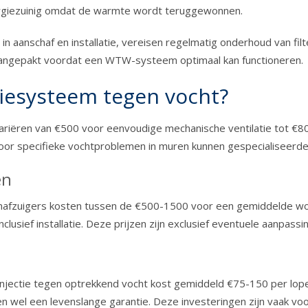
ergiezuinig omdat de warmte wordt teruggewonnen.
n aanschaf en installatie, vereisen regelmatig onderhoud van fi
aangepakt voordat een WTW-systeem optimaal kan functioneren.
atiesysteem tegen vocht?
variëren van €500 voor eenvoudige mechanische ventilatie tot 
Voor specifieke vochtproblemen in muren kunnen gespecialiseerd
en
nafzuigers kosten tussen de €500-1500 voor een gemiddelde woni
ief installatie. Deze prijzen zijn exclusief eventuele aanpassi
rinjectie tegen optrekkend vocht kost gemiddeld €75-150 per l
wel een levenslange garantie. Deze investeringen zijn vaak voor