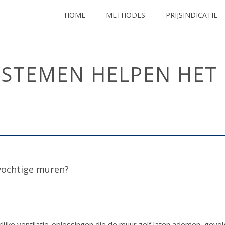
HOME
METHODES
PRIJSINDICATIE
YSTEMEN HELPEN HET 
HOME
/
UNCATEGORIZED
/ WE
lijke ventilatie-oplossingen die de muur zelf laten ademen, gevo