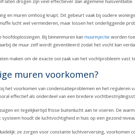
f laten drogen zijn veel effectiever dan algemene huisventilatie.
ng en muren omhoog kruipt. Dit gebeurt vaak bij oudere woninge
uffe lucht wel verminderen, maar lossen het onderliggende prob
ee hoofdoplossingen. Bij binnenmuren kan
muurinjectie
worden toeg
waarbij de muur zelf wordt geventileerd zodat het vocht kan ve
laten maken om de exacte oorzaak van het vochtprobleem vast te 
ige muren voorkomen?
j het voorkomen van condensatieproblemen en het reguleren va
oral effectief als onderdeel van een bredere vochtbestrijdingsst
uigen en tegelijkertijd frisse buitenlucht aan te voeren. De war
 systeem houdt de luchtvochtigheid in huis op een gezond nive
uidelijk: ze zorgen voor constante luchtverversing, voorkomen