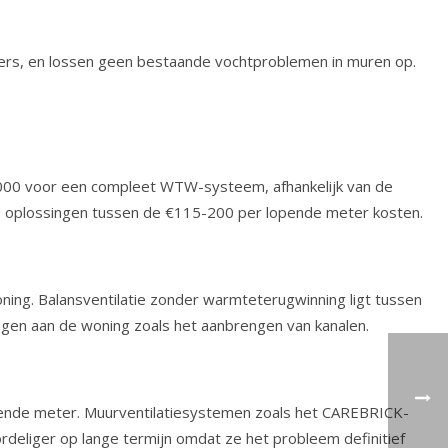
lters, en lossen geen bestaande vochtproblemen in muren op.
€8000 voor een compleet WTW-systeem, afhankelijk van de
e oplossingen tussen de €115-200 per lopende meter kosten.
ng. Balansventilatie zonder warmteterugwinning ligt tussen
ngen aan de woning zoals het aanbrengen van kanalen.
opende meter. Muurventilatiesystemen zoals het CAREBRICK-
deliger op lange termijn omdat ze het probleem definitief