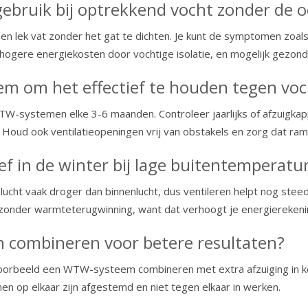
e gebruik bij optrekkend vocht zonder de
 een lek vat zonder het gat te dichten. Je kunt de symptomen zoals 
hogere energiekosten door vochtige isolatie, en mogelijk gezond
em om het effectief te houden tegen voc
WTW-systemen elke 3-6 maanden. Controleer jaarlijks of afzuigkap
Houd ook ventilatieopeningen vrij van obstakels en zorg dat ram
ef in de winter bij lage buitentemperatu
tenlucht vaak droger dan binnenlucht, dus ventileren helpt nog s
 zonder warmteterugwinning, want dat verhoogt je energierekening
en combineren voor betere resultaten?
ijvoorbeeld een WTW-systeem combineren met extra afzuiging in k
men op elkaar zijn afgestemd en niet tegen elkaar in werken.