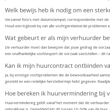
Welk bewijs heb ik nodig om een sterk
Verzamel foto’s met datumstempel, correspondentie met de v
Houd een logboek bij van alle vochtgerelateerde problemen en
Wat gebeurt er als mijn verhuurder be
De verhuurder moet dan bewijzen dat jouw gedrag de oorzaak i
een onafhankelijke vochtexpert de oorzaak vaststellen – dit rap
Kan ik mijn huurcontract ontbinden
Ja, bij ernstige vochtproblemen die de bewoonbaarheid aanta
gesteld en een redelijke hersteltermijn hebt gegeven. Raadp
Hoe bereken ik huurvermindering bij v
Huurvermindering geldt vanaf het moment dat de verhuurder o
onbruikbaar is. Gemiddeld ligt dit tussen 10-50% van de huur