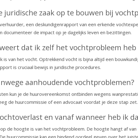
e juridische zaak op te bouwen bij voch
erhuurder, een deskundigenrapport van een erkende vochtexper
 documenteer de impact op je dagelijks leven en bezittingen.
weert dat ik zelf het vochtprobleem heb
s van het vocht. Optrekkend vocht is bijna altijd een bouwkund
port is cruciaal bewijs in juridische procedures.
 vanwege aanhoudende vochtproblemen?
sten kun je de huurovereenkomst ontbinden wegens wanprestatie.
leeg de huurcommissie of een advocaat voordat je deze stap zet.
ochtoverlast en vanaf wanneer heb ik da
p de hoogte is van het vochtprobleem. De hoogte hangt af van 
. De huurcommissie kan een bindend oordeel geven over het juist