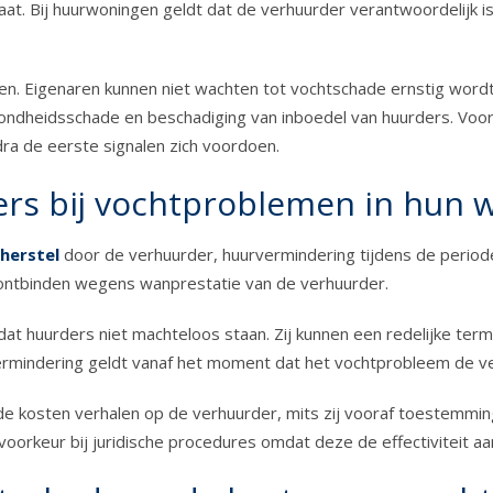
. Bij huurwoningen geldt dat de verhuurder verantwoordelijk is 
 Eigenaren kunnen niet wachten tot vochtschade ernstig wordt, m
ezondheidsschade en beschadiging van inboedel van huurders. Voo
ra de eerste signalen zich voordoen.
rs bij vochtproblemen in hun 
 herstel
door de verhuurder, huurvermindering tijdens de perio
t ontbinden wegens wanprestatie van de verhuurder.
t huurders niet machteloos staan. Zij kunnen een redelijke termij
ermindering geldt vanaf het moment dat het vochtprobleem de ve
e kosten verhalen op de verhuurder, mits zij vooraf toestemmin
oorkeur bij juridische procedures omdat deze de effectiviteit aa