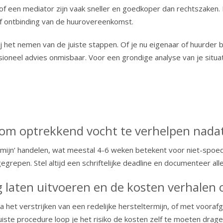
 een mediator zijn vaak sneller en goedkoper dan rechtszaken. Bi
of ontbinding van de huurovereenkomst.
 het nemen van de juiste stappen. Of je nu eigenaar of huurder be
sioneel advies onmisbaar. Voor een grondige analyse van je situa
 om optrekkend vocht te verhelpen nada
ermijn’ handelen, wat meestal 4-6 weken betekent voor niet-spoed
repen. Stel altijd een schriftelijke deadline en documenteer all
ng laten uitvoeren en de kosten verhalen
, na het verstrijken van een redelijke hersteltermijn, of met voo
iste procedure loop je het risiko de kosten zelf te moeten drage