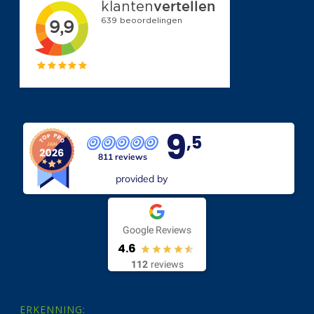
9
,5
811 reviews
provided by
Google Reviews
4.6
112
reviews
ERKENNING: