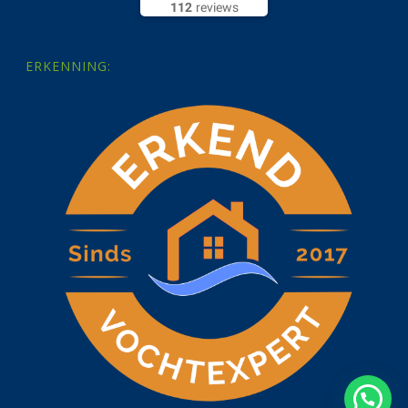
112
reviews
ERKENNING: