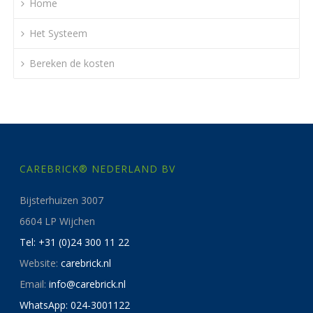
Home
Het Systeem
Bereken de kosten
CAREBRICK® NEDERLAND BV
Bijsterhuizen 3007
6604 LP Wijchen
Tel: +31 (0)24 300 11 22
Website:
carebrick.nl
Email:
info@carebrick.nl
WhatsApp: 024-3001122