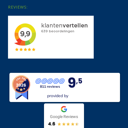
REVIEWS:
9
,5
811 reviews
provided by
Google Reviews
4.6