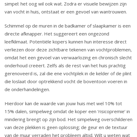
simpel: het oog wil ook wat. Zodra er visuele bewijzen zijn
van vocht in huis, ontstaat er een gevoel van wantrouwen.
Schimmel op de muren in de badkamer of slaapkamer is een
directe afknapper. Het suggereert een ongezond
leefklimaat. Potentiële kopers kunnen hun interesse direct
verliezen door deze zichtbare tekenen van vochtproblemen,
omdat het een gevoel van verwaarlozing en chronisch slecht
onderhoud creëert. Zelfs als de rest van het huis prachtig
gerenoveerd is, zal die ene vochtplek in de kelder of de plint
die loslaat door optrekkend vocht de boventoon voeren in
de onderhandelingen.
Hierdoor kan de waarde van jouw huis met wel 10% tot
15% dalen, simpelweg omdat de koper een ‘risicopremie’ in
mindering brengt op zijn bod. Het simpelweg overschilderen
van deze plekken is geen oplossing; de geur en de textuur
van de muur verraden het probleem altijd. Wilt u weten wat